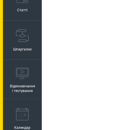
Статті
Шпаргалки
Відеонавчання
і тестування
Календар