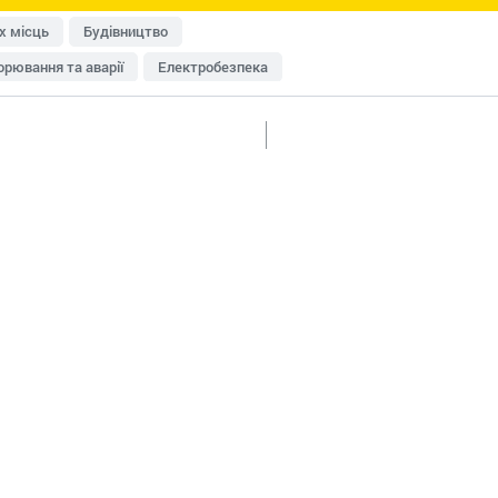
х місць
Будівництво
рювання та аварії
Електробезпека
исту
Перевірки Держпраці
Медичні огляди
Пожежна безпека
Роботи на висоті
Система управління охороною праці (СУОП)
Транспорт
енна безпека
Розроблення документації
ки
Дозвільна документація
Домедична допомога
изик-менеджмент
Охорона праці в офісі
категорій працівників
Умови праці та відпочинку