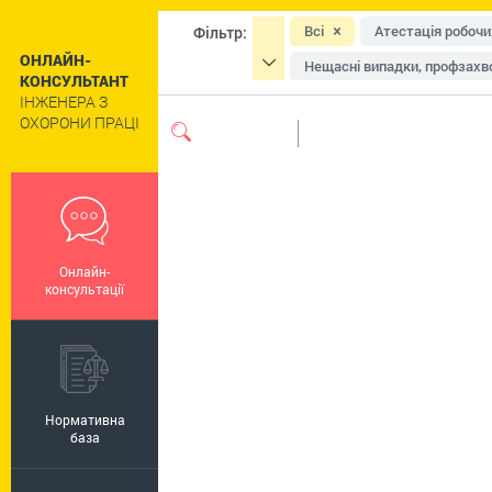
Всі
Атестація робочи
Фільтр:
ОНЛАЙН-
Нещасні випадки, профзахво
КОНСУЛЬТАНТ
ІНЖЕНЕРА З
Засоби індивідуального зах
ОХОРОНИ ПРАЦІ
Навчання та інструктажі
Сільське господарство
Цивільний захист та техног
Роботи підвищеної небезпе
Онлайн-
Пільги та компенсації
Р
консультації
Регулювання праці окремих 
Нормативна
база