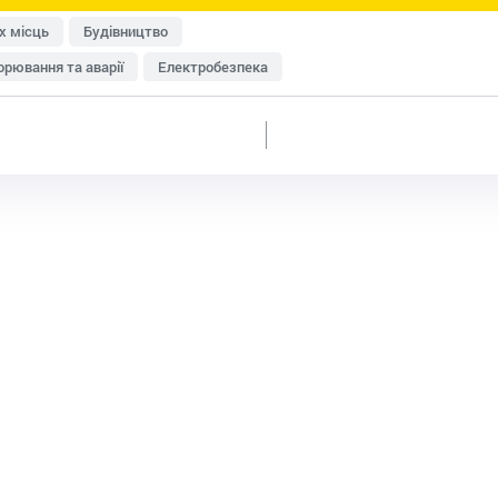
х місць
Будівництво
рювання та аварії
Електробезпека
исту
Перевірки Держпраці
Медичні огляди
Пожежна безпека
Роботи на висоті
Система управління охороною праці (СУОП)
Транспорт
енна безпека
Розроблення документації
ки
Дозвільна документація
Домедична допомога
изик-менеджмент
Охорона праці в офісі
категорій працівників
Умови праці та відпочинку