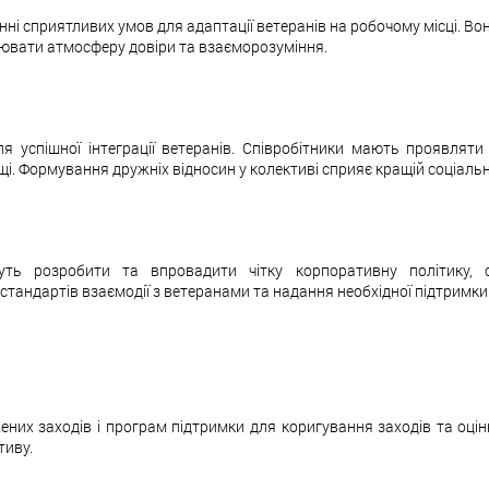
нні сприятливих умов для адаптації ветеранів на робочому місці. В
орювати атмосферу довіри та взаєморозуміння.
успішної інтеграції ветеранів. Співробітники мають проявляти т
і. Формування дружніх відносин у колективі сприяє кращій соціальні
уть розробити та впровадити чітку корпоративну політику, 
андартів взаємодії з ветеранами та надання необхідної підтримки на
них заходів і програм підтримки для коригування заходів та оцін
тиву.