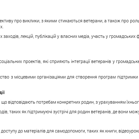
ективу про виклики, з якими стикаються ветерани, а також про рол
х.
заходів, лекцій, публікацій у власних медіа, участь у громадських
соціальних проектів, які сприяють інтеграції ветеранів у громадськ
ство з місцевими організаціями для створення програм підтримки ве
дії
 що відповідають потребам конкретних родин, з урахуванням їхньог
одів, таких як підтримуючі зустрічі для родин ветеранів, де вони мо
оступу до матеріалів для самодопомоги, таких як книги, відеоурок