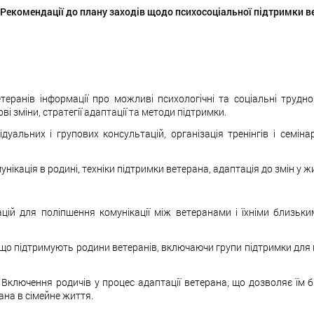
Рекомендації до плану заходів щодо психосоціальної підтримки в
ранів інформації про можливі психологічні та соціальні трудно
і зміни, стратегії адаптації та методи підтримки.
дуальних і групових консультацій, організація тренінгів і семін
нікація в родині, техніки підтримки ветерана, адаптація до змін у ж
цій для поліпшення комунікації між ветеранами і їхніми близьк
що підтримують родини ветеранів, включаючи групи підтримки для па
:
Включення родичів у процес адаптації ветерана, що дозволяє їм б
рана в сімейне життя.