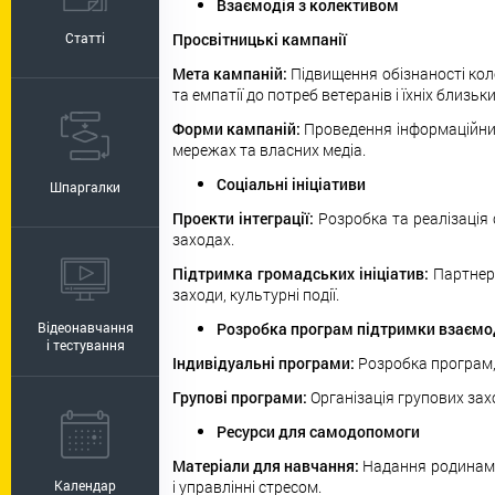
Взаємодія з колективом
Статті
Просвітницькі кампанії
Мета кампаній:
Підвищення обізнаності кол
та емпатії до потреб ветеранів і їхніх близьки
Форми кампаній:
Проведення інформаційних 
мережах та власних медіа.
Соціальні ініціативи
Шпаргалки
Проекти інтеграції:
Розробка та реалізація 
заходах.
Підтримка громадських ініціатив:
Партнер
заходи, культурні події.
Відеонавчання
Розробка програм підтримки взаємо
і тестування
Індивідуальні програми:
Розробка програм,
Групові програми:
Організація групових зах
Ресурси для самодопомоги
Матеріали для навчання:
Надання родинам д
Календар
і управлінні стресом.