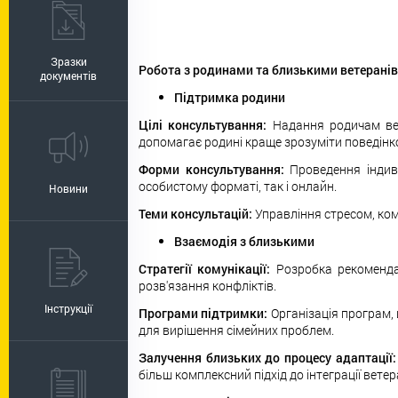
Зразки
Робота з родинами та близькими ветеранів
документів
Підтримка родини
Цілі консультування:
Надання родичам вете
допомагає родині краще зрозуміти поведінков
Форми консультування:
Проведення індиві
особистому форматі, так і онлайн.
Новини
Теми консультацій:
Управління стресом, кому
Взаємодія з близькими
Стратегії комунікації:
Розробка рекоменда
розв'язання конфліктів.
Інструкції
Програми підтримки:
Організація програм, 
для вирішення сімейних проблем.
Залучення близьких до процесу адаптації
більш комплексний підхід до інтеграції вете