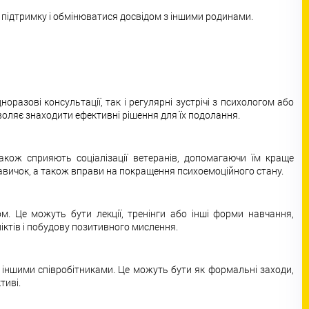
и підтримку і обмінюватися досвідом з іншими родинами.
разові консультації, так і регулярні зустрічі з психологом або
воляє знаходити ефективні рішення для їх подолання.
акож сприяють соціалізації ветеранів, допомагаючи їм краще
вичок, а також вправи на покращення психоемоційного стану.
м. Це можуть бути лекції, тренінги або інші форми навчання,
іктів і побудову позитивного мислення.
 іншими співробітниками. Це можуть бути як формальні заходи,
тиві.