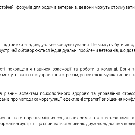
стрічей і форумів для родичів ветеранів, де вони можуть отримуват
підтримки є індивідуальне консультування. Це можуть бути як одно
х зустрічей обговорюються індивідуальні проблеми ветеранів, що доз
еті покращення навичок взаємодії та роботи в команді. Вони т
 можуть включати управління стресом, розвиток комунікативних на
 різним аспектам психологічного здоров’я та управління стресо
анів про методи саморегуляції, ефективні стратегії вирішення конфл
овані на створення міцних соціальних зв’язків між ветеранами та
неформальні зустрічі, що сприяють створенню дружніх відносин у колек