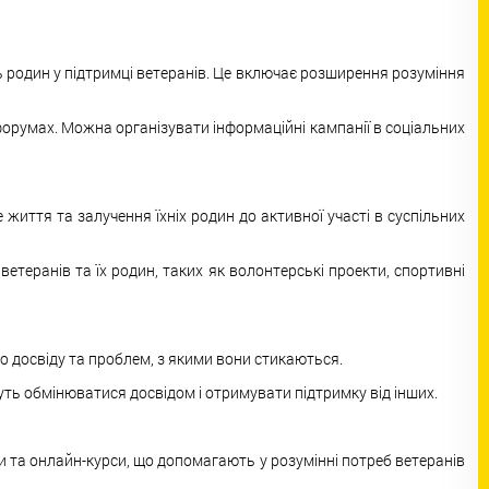
ь родин у підтримці ветеранів. Це включає розширення розуміння
 форумах. Можна організувати інформаційні кампанії в соціальних
е життя та залучення їхніх родин до активної участі в суспільних
теранів та їх родин, таких як волонтерські проекти, спортивні
о досвіду та проблем, з якими вони стикаються.
жуть обмінюватися досвідом і отримувати підтримку від інших.
и та онлайн-курси, що допомагають у розумінні потреб ветеранів