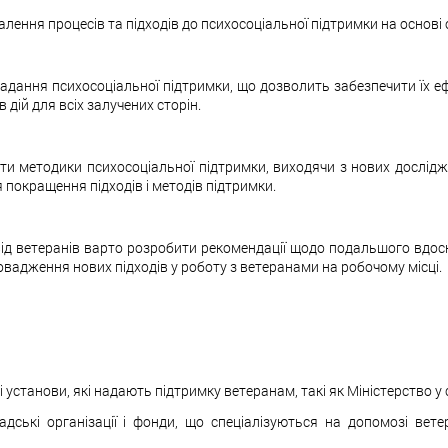
ння процесів та підходів до психосоціальної підтримки на основі 
надання психосоціальної підтримки, що дозволить забезпечити їх 
дій для всіх залучених сторін.
и методики психосоціальної підтримки, виходячи з нових дослідж
ля покращення підходів і методів підтримки.
 від ветеранів варто розробити рекомендації щодо подальшого вдос
вадження нових підходів у роботу з ветеранами на робочому місці.
ні установи, які надають підтримку ветеранам, такі як Міністерство у
мадські організації і фонди, що спеціалізуються на допомозі вет