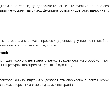
тримки ветеранів, що дозволяє їм легше інтегруватися в нове с
давати емоційну підтримку. Це сприяє розвитку довірчих відносин і п
яють ветеранам отримати професійну допомогу у вирішенні особи
ати на їхнє психологічне здоров’я.
тації
ться для кожного ветерана окремо, враховуючи його особисті по
інші ресурси, що сприяють успішній адаптації.
 психосоціальної підтримки дозволяють своєчасно вносити необх
 а також зворотній зв’язок від самих ветеранів.