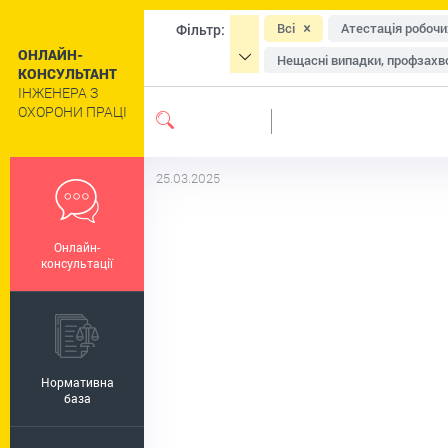
Всі
Атестація робочи
Фільтр:
ОНЛАЙН-
Нещасні випадки, профзахво
КОНСУЛЬТАНТ
ІНЖЕНЕРА З
Засоби індивідуального зах
ОХОРОНИ ПРАЦІ
Навчання та інструктажі
Сільське господарство
25.03.2025
Цивільний захист та техног
Роботи підвищеної небезпе
Онлайн-
Пільги та компенсації
Р
консультації
Регулювання праці окремих 
Нормативна
база