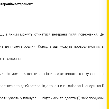
етеранів/ветеранок*
щі, з якими можуть стикатися ветерани після повернення. Це
арів для членів родини. Консультації можуть проводитися як в
итті ветерана.
ими. Це може включати тренінги з ефективного спілкування та
ртнерів та дітей ветеранів, а також спеціалізовані консультації
рати участь у плануванні підтримки та адаптації, забезпечуючи