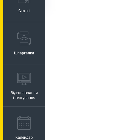
Статті
Шпаргалки
Відеонавчання
і тестування
Календар