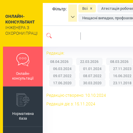
Всі
Атестація робочи
Фільтр:
ОНЛАЙН-
Нещасні випадки, профзахво
КОНСУЛЬТАНТ
ІНЖЕНЕРА З
Засоби індивідуального зах
ОХОРОНИ ПРАЦІ
Навчання та інструктажі
Сільське господарство
Редакція:
Цивільний захист та техног
08.04.2026
22.03.2026
08.03.2026
Роботи підвищеної небезпе
06.03.2024
01.01.2024
27.11.2023
Онлайн-
Пільги та компенсації
Р
09.07.2022
08.07.2022
16.06.2022
консультації
17.06.2020
30.03.2020
23.11.2018
Регулювання праці окремих 
Редакцію створено: 10.10.2024
Редакція діє з: 15.11.2024
Нормативна
база