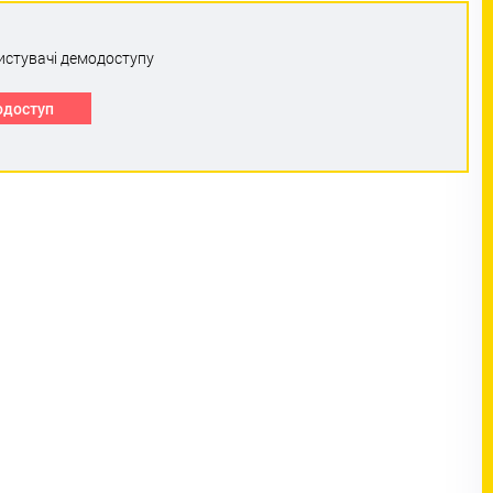
истувачі демодоступу
одоступ