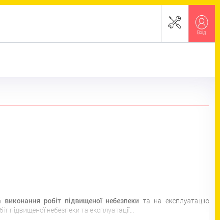
 виконання робіт підвищеної небезпеки
та на експлуатацію
іт підвищеної небезпеки та експлуатації…