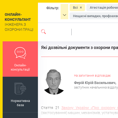
Всі
Атестація робочи
Фільтр:
ОНЛАЙН-
Нещасні випадки, профзахво
КОНСУЛЬТАНТ
ІНЖЕНЕРА З
Засоби індивідуального зах
ОХОРОНИ ПРАЦІ
Навчання та інструктажі
Сільське господарство
Які дозвільні документи з охорони пр
Цивільний захист та техног
Роботи підвищеної небезпе
Онлайн-
Пільги та компенсації
Р
консультації
Регулювання праці окремих 
На запитання відповідає
Ферій Юрій Васильович,
заступник начальника відділу
Нормативна
база
Стаття 21
Закону України «Про охорону 
(застосування) машин, механізмів, устаткув