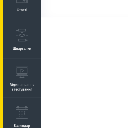
Статті
Шпаргалки
Відеонавчання
і тестування
Календар