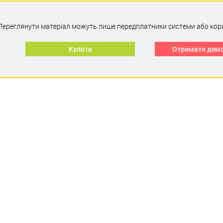
Переглянути матеріал можуть лише передплатники системи або кор
Купити
Отримати дем