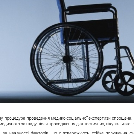
ну процедура проведення медико-соціальної експертизи спрощена. Дл
едичного закладу після проходження діагностичних, лікувальних і р
я за наявності факторів, що підтверджують стійке порушення ф