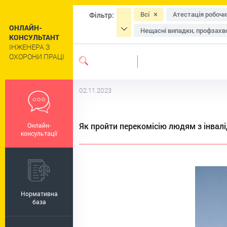
Всі
Атестація робочи
Фільтр:
ОНЛАЙН-
Нещасні випадки, профзахво
КОНСУЛЬТАНТ
ІНЖЕНЕРА З
Засоби індивідуального зах
ОХОРОНИ ПРАЦІ
Навчання та інструктажі
Сільське господарство
02.11.2023
Цивільний захист та техног
Роботи підвищеної небезпе
Як пройти перекомісію людям з інвалі
Онлайн-
Пільги та компенсації
Р
консультації
Регулювання праці окремих 
Нормативна
база