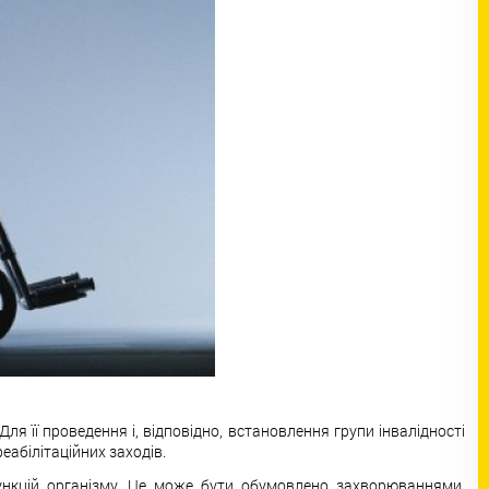
я її проведення і, відповідно, встановлення групи інвалідності
еабілітаційних заходів.
ункцій організму. Це може бути обумовлено захворюваннями,