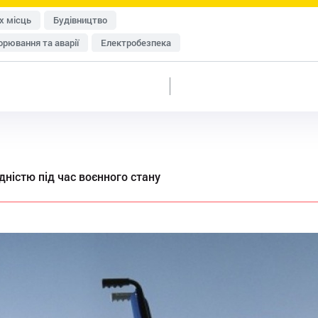
х місць
Будівництво
рювання та аварії
Електробезпека
исту
Перевірки Держпраці
Медичні огляди
Пожежна безпека
Роботи на висоті
Система управління охороною праці (СУОП)
Транспорт
енна безпека
Розроблення документації
ки
Дозвільна документація
Домедична допомога
дністю під час воєнного стану
изик-менеджмент
Охорона праці в офісі
категорій працівників
Умови праці та відпочинку