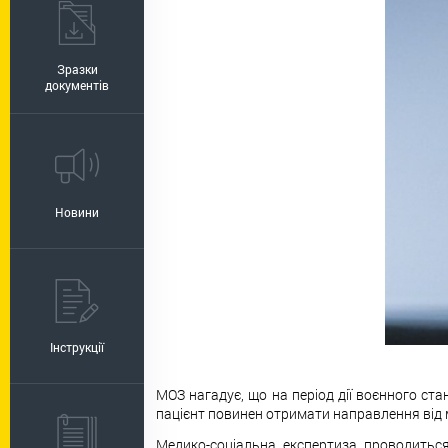
Зразки
документів
Новини
Інструкції
МОЗ нагадує, що на період дії воєнного ста
пацієнт повинен отримати направлення від м
Медико-соціальна експертиза проводитьс