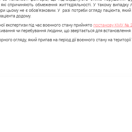
які спричиняють обмеження життєдіяльності. У такому випадку 
ри цьому не є обов’язковим. У разі потреби огляду пацієнта, який
пацієнта додому.
ої експертизи під час воєнного стану прийнято
постанову КМУ № 
оживання чи перебування людини, що звертається для встановлення і
ого огляду, який припав на період дії воєнного стану на території