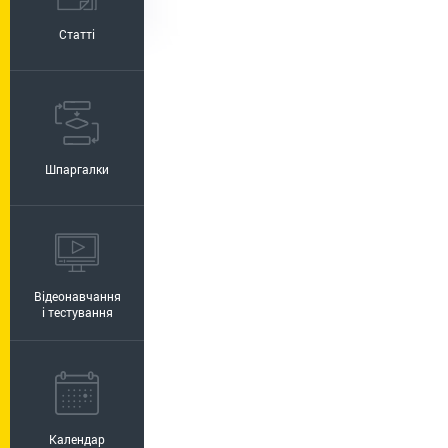
Статті
Шпаргалки
Відеонавчання
і тестування
Календар