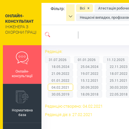
Всі
Атестація робочи
Фільтр:
ОНЛАЙН-
Нещасні випадки, профзахво
КОНСУЛЬТАНТ
ІНЖЕНЕРА З
Засоби індивідуального зах
ОХОРОНИ ПРАЦІ
Навчання та інструктажі
Сільське господарство
Редакція:
Цивільний захист та техног
31.07.2026
01.01.2026
11.12.2025
Роботи підвищеної небезпе
18.05.2024
25.04.2024
22.11.2023
Онлайн-
Пільги та компенсації
Р
21.09.2022
19.07.2022
18.07.2022
консультації
01.01.2022
15.12.2021
25.11.2021
Регулювання праці окремих 
04.02.2021
30.09.2020
30.03.2020
30.05.2019
18.09.2018
22.05.2018
Редакцію створено: 04.02.2021
Нормативна
Редакція діє з: 27.02.2021
база