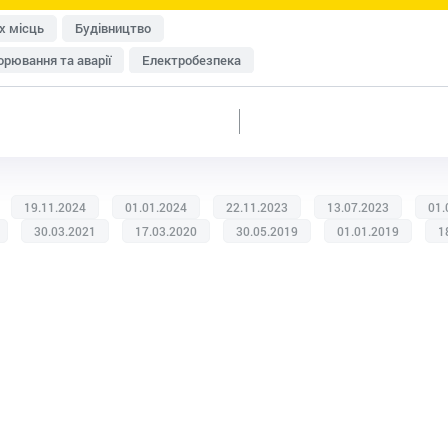
х місць
Будівництво
рювання та аварії
Електробезпека
исту
Перевірки Держпраці
Медичні огляди
Пожежна безпека
Роботи на висоті
Система управління охороною праці (СУОП)
Транспорт
енна безпека
Розроблення документації
19.11.2024
01.01.2024
22.11.2023
13.07.2023
01.
ки
Дозвільна документація
Домедична допомога
30.03.2021
17.03.2020
30.05.2019
01.01.2019
1
изик-менеджмент
Охорона праці в офісі
категорій працівників
Умови праці та відпочинку