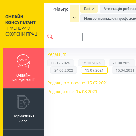
Всі
Атестація робочи
Фільтр:
ОНЛАЙН-
Нещасні випадки, профзахво
КОНСУЛЬТАНТ
ІНЖЕНЕРА З
Засоби індивідуального зах
ОХОРОНИ ПРАЦІ
Навчання та інструктажі
Сільське господарство
Редакція:
Цивільний захист та техног
03.12.2025
12.10.2025
21.08.2025
Роботи підвищеної небезпе
24.03.2022
15.07.2021
15.04.2021
Онлайн-
Пільги та компенсації
Р
консультації
Редакцію створено: 15.07.2021
Регулювання праці окремих 
Редакція діє з: 14.08.2021
Нормативна
база