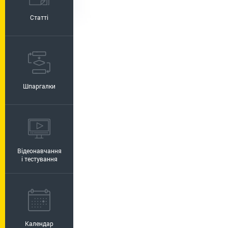
Статті
Шпаргалки
Відеонавчання
і тестування
Календар