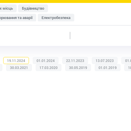
х місць
Будівництво
рювання та аварії
Електробезпека
исту
Перевірки Держпраці
Медичні огляди
Пожежна безпека
Роботи на висоті
Система управління охороною праці (СУОП)
Транспорт
енна безпека
Розроблення документації
19.11.2024
01.01.2024
22.11.2023
13.07.2023
01.
ки
Дозвільна документація
Домедична допомога
30.03.2021
17.03.2020
30.05.2019
01.01.2019
1
изик-менеджмент
Охорона праці в офісі
категорій працівників
Умови праці та відпочинку