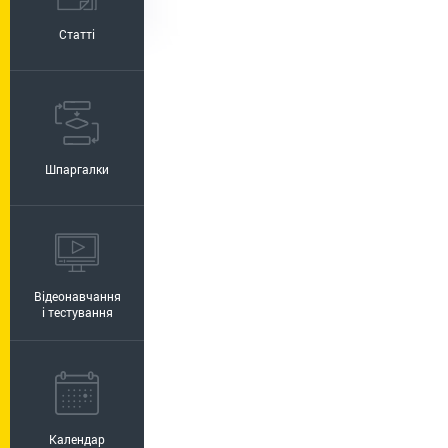
Статті
Шпаргалки
Відеонавчання
і тестування
Календар