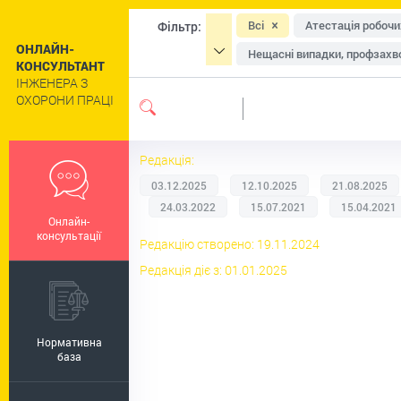
Всі
Атестація робочи
Фільтр:
ОНЛАЙН-
Нещасні випадки, профзахво
КОНСУЛЬТАНТ
ІНЖЕНЕРА З
Засоби індивідуального зах
ОХОРОНИ ПРАЦІ
Навчання та інструктажі
Сільське господарство
Редакція:
Цивільний захист та техног
03.12.2025
12.10.2025
21.08.2025
Роботи підвищеної небезпе
24.03.2022
15.07.2021
15.04.2021
Онлайн-
Пільги та компенсації
Р
консультації
Редакцію створено: 19.11.2024
Регулювання праці окремих 
Редакція діє з: 01.01.2025
Нормативна
база