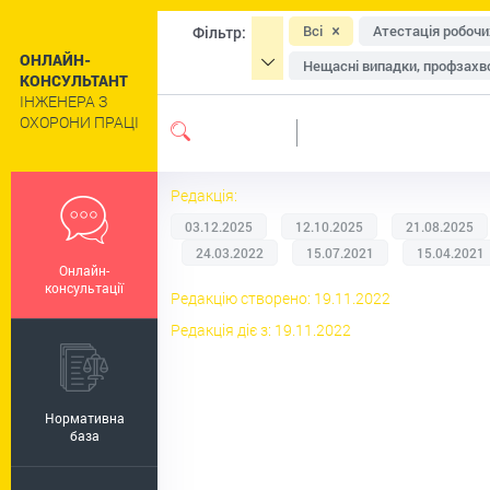
Всі
Атестація робочи
Фільтр:
ОНЛАЙН-
Нещасні випадки, профзахво
КОНСУЛЬТАНТ
ІНЖЕНЕРА З
Засоби індивідуального зах
ОХОРОНИ ПРАЦІ
Навчання та інструктажі
Сільське господарство
Редакція:
Цивільний захист та техног
03.12.2025
12.10.2025
21.08.2025
Роботи підвищеної небезпе
24.03.2022
15.07.2021
15.04.2021
Онлайн-
Пільги та компенсації
Р
консультації
Редакцію створено: 19.11.2022
Регулювання праці окремих 
Редакція діє з: 19.11.2022
Нормативна
база