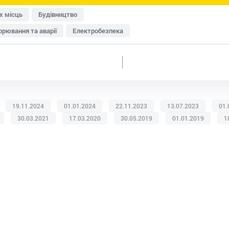
х місць
Будівництво
рювання та аварії
Електробезпека
исту
Перевірки Держпраці
Медичні огляди
Пожежна безпека
Роботи на висоті
Система управління охороною праці (СУОП)
Транспорт
енна безпека
Розроблення документації
19.11.2024
01.01.2024
22.11.2023
13.07.2023
01.
ки
Дозвільна документація
Домедична допомога
30.03.2021
17.03.2020
30.05.2019
01.01.2019
1
изик-менеджмент
Охорона праці в офісі
категорій працівників
Умови праці та відпочинку