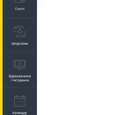
Статті
Шпаргалки
Відеонавчання
і тестування
Календар