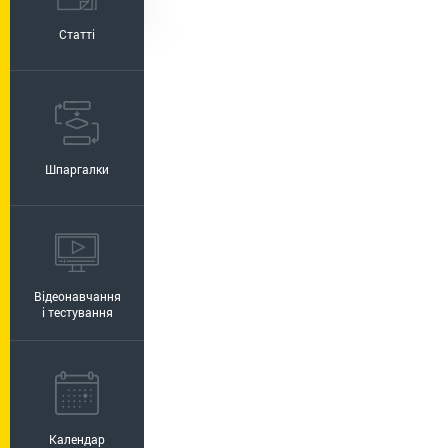
Статті
Шпаргалки
Відеонавчання
і тестування
Календар