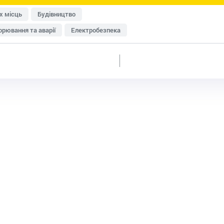
х місць
Будівництво
рювання та аварії
Електробезпека
исту
Перевірки Держпраці
Медичні огляди
Пожежна безпека
Роботи на висоті
Система управління охороною праці (СУОП)
Транспорт
енна безпека
Розроблення документації
ки
Дозвільна документація
Домедична допомога
изик-менеджмент
Охорона праці в офісі
категорій працівників
Умови праці та відпочинку