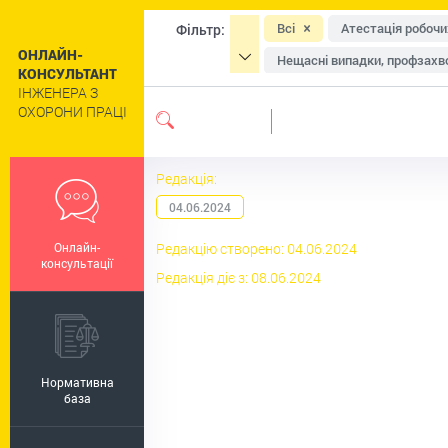
Всі
Атестація робочи
Фільтр:
ОНЛАЙН-
Нещасні випадки, профзахво
КОНСУЛЬТАНТ
ІНЖЕНЕРА З
Засоби індивідуального зах
ОХОРОНИ ПРАЦІ
Навчання та інструктажі
Сільське господарство
Редакція:
Цивільний захист та техног
04.06.2024
Роботи підвищеної небезпе
Онлайн-
Редакцію створено: 04.06.2024
Пільги та компенсації
Р
консультації
Редакція діє з: 08.06.2024
Регулювання праці окремих 
Нормативна
база