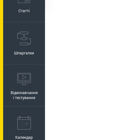
Статті
Шпаргалки
Відеонавчання
і тестування
Календар