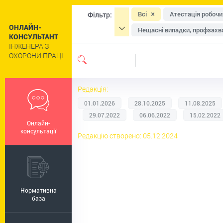
Всі
Атестація робочи
Фільтр:
ОНЛАЙН-
Нещасні випадки, профзахво
КОНСУЛЬТАНТ
ІНЖЕНЕРА З
Засоби індивідуального зах
ОХОРОНИ ПРАЦІ
Навчання та інструктажі
Сільське господарство
Редакція:
Цивільний захист та техног
01.01.2026
28.10.2025
11.08.2025
Роботи підвищеної небезпе
29.07.2022
06.06.2022
15.02.2022
Онлайн-
Пільги та компенсації
Р
консультації
Редакцію створено: 05.12.2024
Регулювання праці окремих 
Нормативна
база