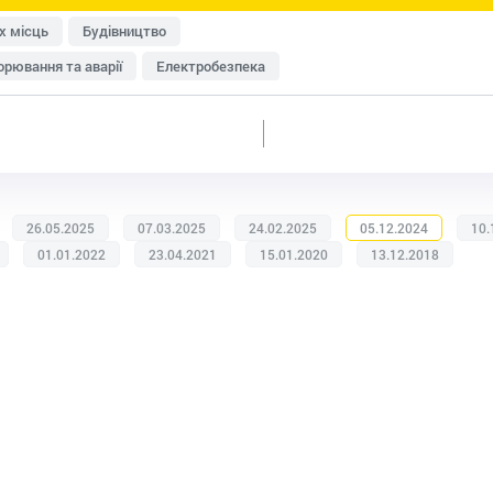
х місць
Будівництво
рювання та аварії
Електробезпека
исту
Перевірки Держпраці
Медичні огляди
Пожежна безпека
Роботи на висоті
Система управління охороною праці (СУОП)
Транспорт
енна безпека
Розроблення документації
26.05.2025
07.03.2025
24.02.2025
05.12.2024
10.
ки
Дозвільна документація
Домедична допомога
01.01.2022
23.04.2021
15.01.2020
13.12.2018
изик-менеджмент
Охорона праці в офісі
категорій працівників
Умови праці та відпочинку