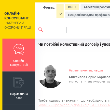
Всі
Атестація робочи
Фільтр:
ОНЛАЙН-
Нещасні випадки, профзахво
КОНСУЛЬТАНТ
ІНЖЕНЕРА З
Засоби індивідуального зах
ОХОРОНИ ПРАЦІ
Навчання та інструктажі
Сільське господарство
Чи потрібні колективний договір і уп
Цивільний захист та техног
Роботи підвищеної небезпе
Онлайн-
Пільги та компенсації
Р
консультації
Регулювання праці окремих 
На запитання відповідає
Михайлов Борис Борисов
експерт з питань охорони пра
Нормативна
база
Треба одразу визначити, що необхідність 
України «Про охорону праці»
від 14.10.1992 