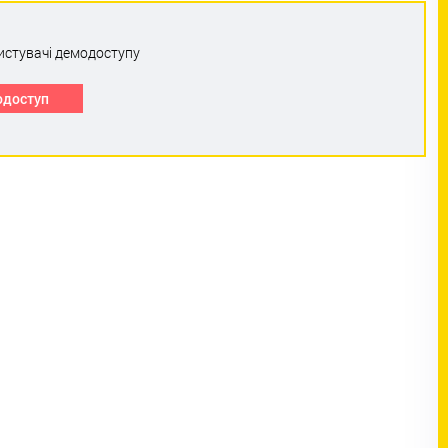
истувачі демодоступу
одоступ