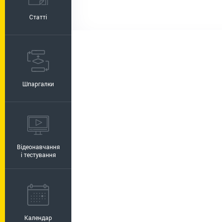
Статті
Шпаргалки
Відеонавчання
і тестування
Календар