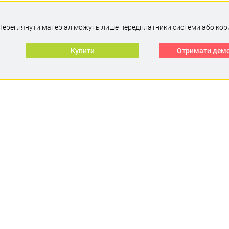
Переглянути матеріал можуть лише передплатники системи або кор
Купити
Отримати дем